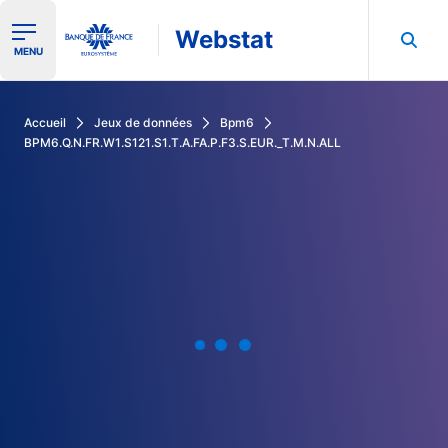
Webstat
Ouvrir le menu de navigation
MENU
Rechercher dans les données de la Banque de France
Accueil
Jeux de données
Bpm6
BPM6.Q.N.FR.W1.S121.S1.T.A.FA.P.F3.S.EUR._T.M.N.ALL