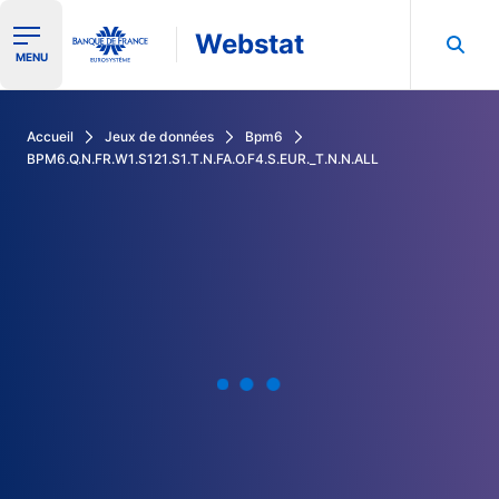
Webstat
Ouvrir le menu de navigation
MENU
Rechercher dans les données de la Banque de France
Accueil
Jeux de données
Bpm6
BPM6.Q.N.FR.W1.S121.S1.T.N.FA.O.F4.S.EUR._T.N.N.ALL