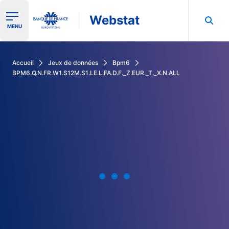
Webstat
Ouvrir le menu de navigation
MENU
Rechercher dans les données de la Banque de France
Accueil
Jeux de données
Bpm6
BPM6.Q.N.FR.W1.S12M.S1.LE.L.FA.D.F._Z.EUR._T._X.N.ALL