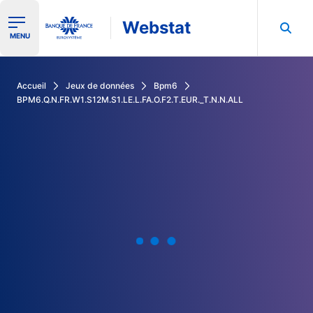
Webstat
Ouvrir le menu de navigation
MENU
Rechercher dans les données de la Banque de France
Accueil
Jeux de données
Bpm6
BPM6.Q.N.FR.W1.S12M.S1.LE.L.FA.O.F2.T.EUR._T.N.N.ALL