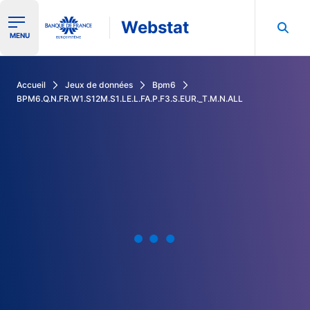
Webstat
Ouvrir le menu de navigation
MENU
Rechercher dans les données de la Banque de France
Accueil
Jeux de données
Bpm6
BPM6.Q.N.FR.W1.S12M.S1.LE.L.FA.P.F3.S.EUR._T.M.N.ALL