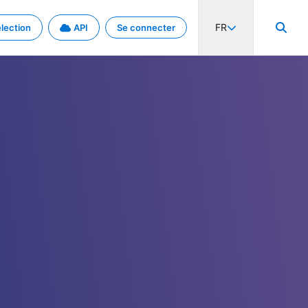
FR
lection
API
Se connecter
activité internationale et les taux. Découvrez le projet en détail.
nées et de métadonnées.
.