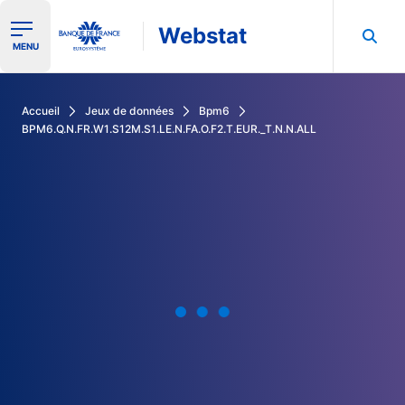
Webstat
Ouvrir le menu de navigation
MENU
Rechercher dans les données de la Banque de France
Accueil
Jeux de données
Bpm6
BPM6.Q.N.FR.W1.S12M.S1.LE.N.FA.O.F2.T.EUR._T.N.N.ALL