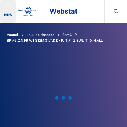
Webstat
Ouvrir le menu de navigation
MENU
Rechercher dans les données de la Banque de France
Accueil
Jeux de données
Bpm6
BPM6.Q.N.FR.W1.S12M.S1.T.D.D4P._T.F._Z.EUR._T._X.N.ALL