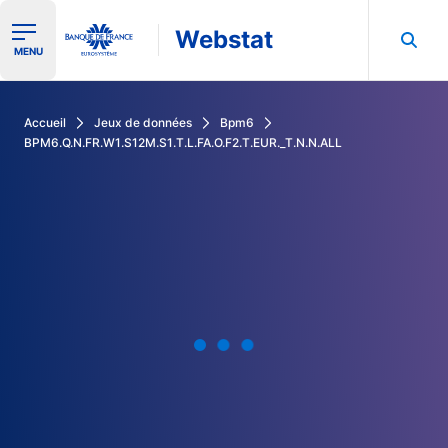
Webstat
Ouvrir le menu de navigation
MENU
Rechercher dans les données de la Banque de France
Accueil
Jeux de données
Bpm6
BPM6.Q.N.FR.W1.S12M.S1.T.L.FA.O.F2.T.EUR._T.N.N.ALL