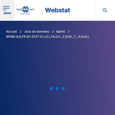
Webstat
Ouvrir le menu de navigation
MENU
Rechercher dans les données de la Banque de France
Accueil
Jeux de données
Bpm6
BPM6.Q.N.FR.W1.S12T.S1.LE.L.FA.D.F._Z.EUR._T._X.N.ALL