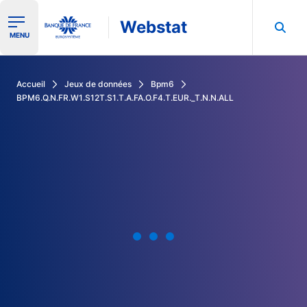
Webstat
Ouvrir le menu de navigation
MENU
Rechercher dans les données de la Banque de France
Accueil
Jeux de données
Bpm6
BPM6.Q.N.FR.W1.S12T.S1.T.A.FA.O.F4.T.EUR._T.N.N.ALL