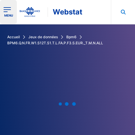
Webstat
Ouvrir le menu de navigation
MENU
Rechercher dans les données de la Banque de France
Accueil
Jeux de données
Bpm6
BPM6.Q.N.FR.W1.S12T.S1.T.L.FA.P.F3.S.EUR._T.M.N.ALL