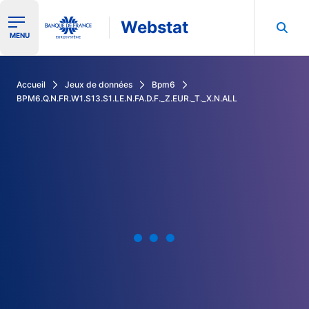
Webstat
Ouvrir le menu de navigation
MENU
Rechercher dans les données de la Banque de France
Accueil
Jeux de données
Bpm6
BPM6.Q.N.FR.W1.S13.S1.LE.N.FA.D.F._Z.EUR._T._X.N.ALL