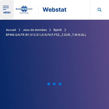
Webstat
Ouvrir le menu de navigation
MENU
Rechercher dans les données de la Banque de France
Accueil
Jeux de données
Bpm6
BPM6.Q.N.FR.W1.S13.S1.LE.N.FA.P.F52._Z.EUR._T.M.N.ALL