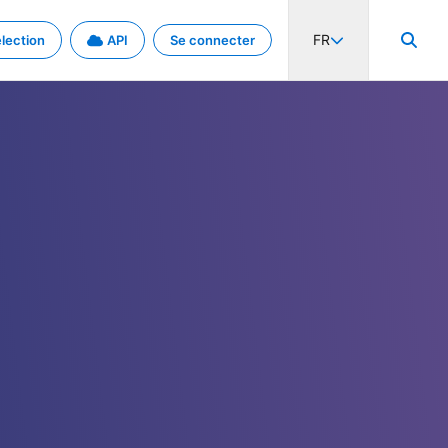
FR
lection
API
Se connecter
activité internationale et les taux. Découvrez le projet en détail.
nées et de métadonnées.
.