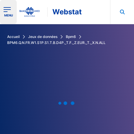
Webstat
Ouvrir le menu de navigation
MENU
Rechercher dans les données de la Banque de France
Accueil
Jeux de données
Bpm6
BPM6.Q.N.FR.W1.S1P.S1.T.B.D4P._T.F._Z.EUR._T._X.N.ALL