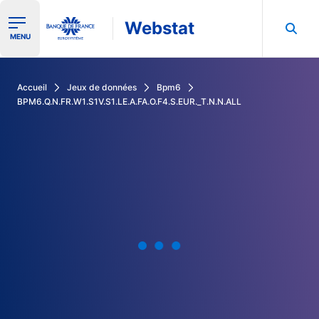
Webstat
Ouvrir le menu de navigation
MENU
Rechercher dans les données de la Banque de France
Accueil
Jeux de données
Bpm6
BPM6.Q.N.FR.W1.S1V.S1.LE.A.FA.O.F4.S.EUR._T.N.N.ALL