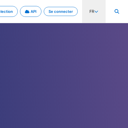
FR
lection
API
Se connecter
activité internationale et les taux. Découvrez le projet en détail.
nées et de métadonnées.
.