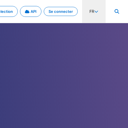
FR
lection
API
Se connecter
activité internationale et les taux. Découvrez le projet en détail.
nées et de métadonnées.
.