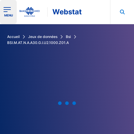
Webstat
Ouvrir le menu de navigation
MENU
Rechercher dans les données de la Banque de France
Accueil
Jeux de données
Bsi
BSI.M.AT.N.A.A30.G.I.U2.1000.Z01.A