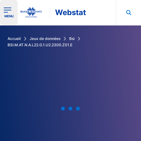
Webstat
Ouvrir le menu de navigation
MENU
Rechercher dans les données de la Banque de France
Accueil
Jeux de données
Bsi
BSI.M.AT.N.A.L22.G.1.U2.2300.Z01.E