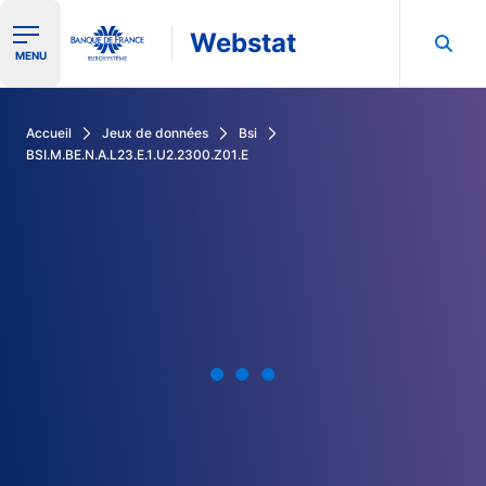
Webstat
Ouvrir le menu de navigation
MENU
Rechercher dans les données de la Banque de France
Accueil
Jeux de données
Bsi
BSI.M.BE.N.A.L23.E.1.U2.2300.Z01.E