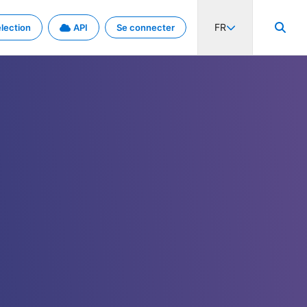
FR
lection
API
Se connecter
activité internationale et les taux. Découvrez le projet en détail.
nées et de métadonnées.
.