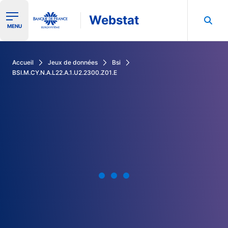
Webstat
Ouvrir le menu de navigation
MENU
Rechercher dans les données de la Banque de France
Accueil
Jeux de données
Bsi
BSI.M.CY.N.A.L22.A.1.U2.2300.Z01.E