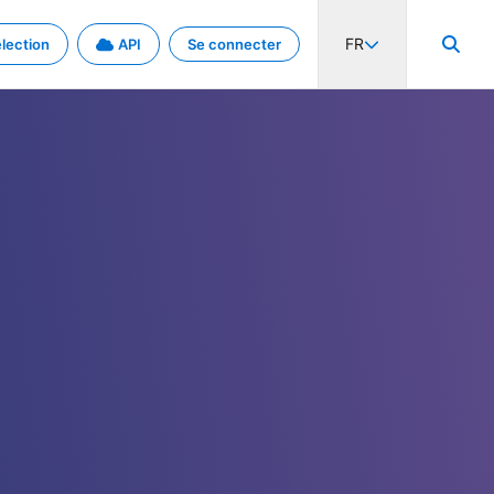
FR
lection
API
Se connecter
activité internationale et les taux. Découvrez le projet en détail.
nées et de métadonnées.
.