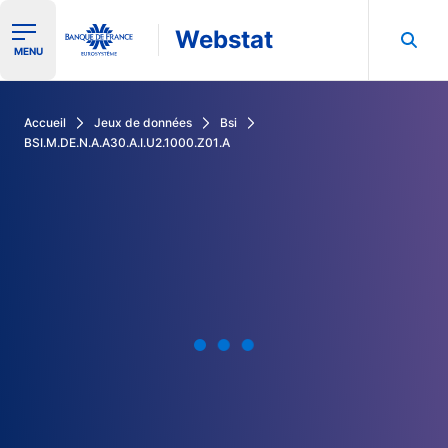
Webstat
Ouvrir le menu de navigation
MENU
Rechercher dans les données de la Banque de France
Accueil
Jeux de données
Bsi
BSI.M.DE.N.A.A30.A.I.U2.1000.Z01.A