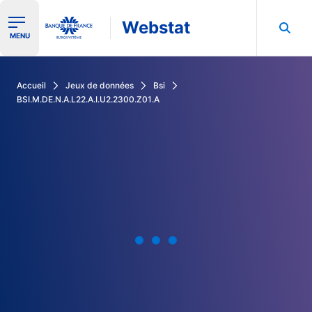
Webstat
Ouvrir le menu de navigation
MENU
Rechercher dans les données de la Banque de France
Accueil
Jeux de données
Bsi
BSI.M.DE.N.A.L22.A.I.U2.2300.Z01.A