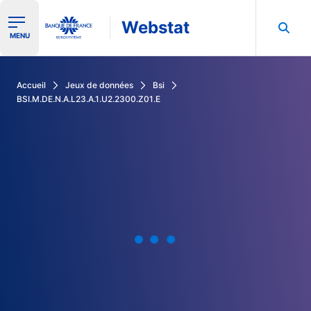
Webstat
Ouvrir le menu de navigation
MENU
Rechercher dans les données de la Banque de France
Accueil
Jeux de données
Bsi
BSI.M.DE.N.A.L23.A.1.U2.2300.Z01.E