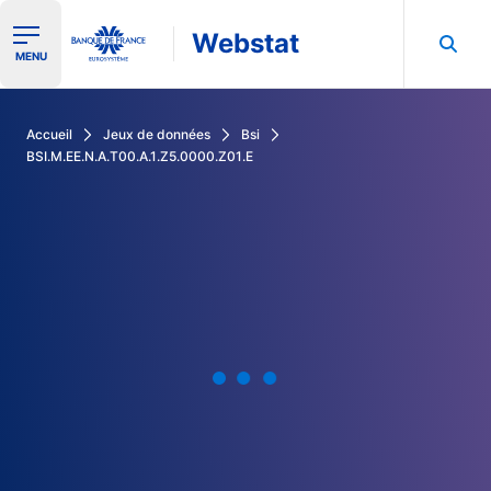
Webstat
Ouvrir le menu de navigation
MENU
Rechercher dans les données de la Banque de France
Accueil
Jeux de données
Bsi
BSI.M.EE.N.A.T00.A.1.Z5.0000.Z01.E