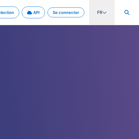
FR
lection
API
Se connecter
activité internationale et les taux. Découvrez le projet en détail.
nées et de métadonnées.
.