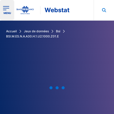
Webstat
Ouvrir le menu de navigation
MENU
Rechercher dans les données de la Banque de France
Accueil
Jeux de données
Bsi
BSI.M.ES.N.A.A30.H.1.U2.1000.Z01.E