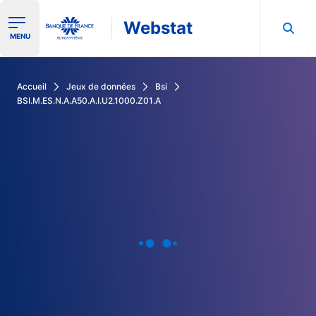
Webstat
Ouvrir le menu de navigation
MENU
Rechercher dans les données de la Banque de France
Accueil
Jeux de données
Bsi
BSI.M.ES.N.A.A50.A.I.U2.1000.Z01.A