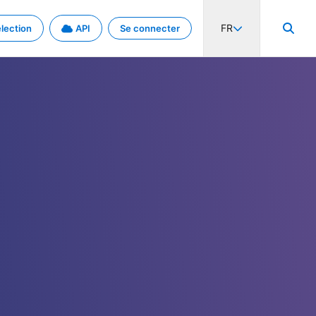
FR
lection
API
Se connecter
activité internationale et les taux. Découvrez le projet en détail.
nées et de métadonnées.
.