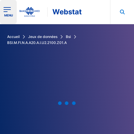
Webstat
Ouvrir le menu de navigation
MENU
Rechercher dans les données de la Banque de France
Accueil
Jeux de données
Bsi
BSI.M.FI.N.A.A20.A.I.U2.2100.Z01.A