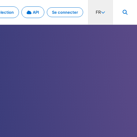
FR
lection
API
Se connecter
activité internationale et les taux. Découvrez le projet en détail.
nées et de métadonnées.
.