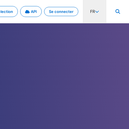
FR
lection
API
Se connecter
activité internationale et les taux. Découvrez le projet en détail.
nées et de métadonnées.
.