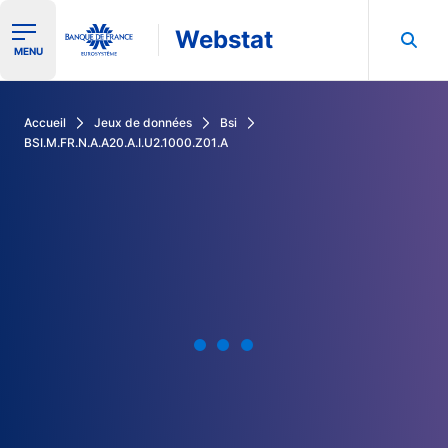
Webstat
Ouvrir le menu de navigation
MENU
Rechercher dans les données de la Banque de France
Accueil
Jeux de données
Bsi
BSI.M.FR.N.A.A20.A.I.U2.1000.Z01.A