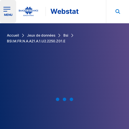
Webstat
Ouvrir le menu de navigation
MENU
Rechercher dans les données de la Banque de France
Accueil
Jeux de données
Bsi
BSI.M.FR.N.A.A21.A.1.U2.2250.Z01.E