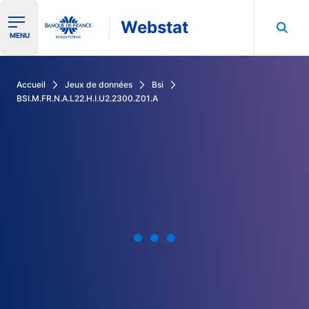
Webstat
Ouvrir le menu de navigation
MENU
Rechercher dans les données de la Banque de France
Accueil
Jeux de données
Bsi
BSI.M.FR.N.A.L22.H.I.U2.2300.Z01.A