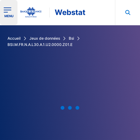
Webstat
Ouvrir le menu de navigation
MENU
Rechercher dans les données de la Banque de France
Accueil
Jeux de données
Bsi
BSI.M.FR.N.A.L30.A.1.U2.0000.Z01.E