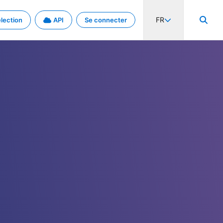
FR
lection
API
Se connecter
activité internationale et les taux. Découvrez le projet en détail.
nées et de métadonnées.
.