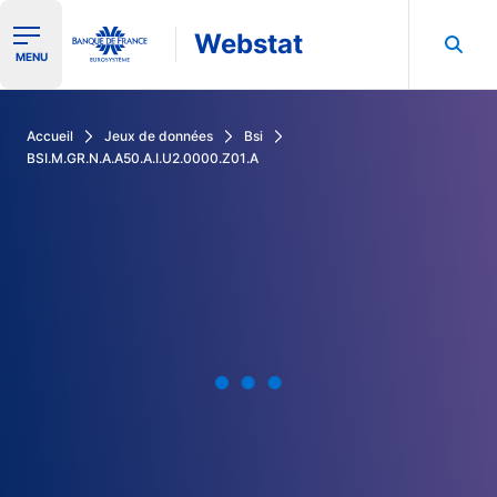
Webstat
Ouvrir le menu de navigation
MENU
Rechercher dans les données de la Banque de France
Accueil
Jeux de données
Bsi
BSI.M.GR.N.A.A50.A.I.U2.0000.Z01.A