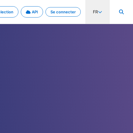
FR
lection
API
Se connecter
activité internationale et les taux. Découvrez le projet en détail.
nées et de métadonnées.
.