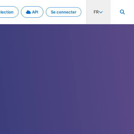
FR
lection
API
Se connecter
activité internationale et les taux. Découvrez le projet en détail.
nées et de métadonnées.
.