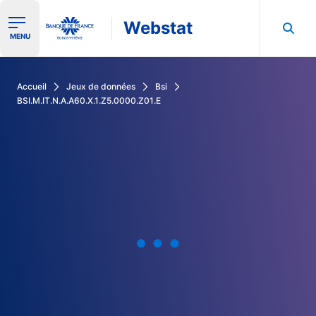
Webstat
Ouvrir le menu de navigation
MENU
Rechercher dans les données de la Banque de France
Accueil
Jeux de données
Bsi
BSI.M.IT.N.A.A60.X.1.Z5.0000.Z01.E