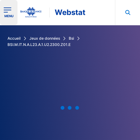
Webstat
Ouvrir le menu de navigation
MENU
Rechercher dans les données de la Banque de France
Accueil
Jeux de données
Bsi
BSI.M.IT.N.A.L23.A.1.U2.2300.Z01.E