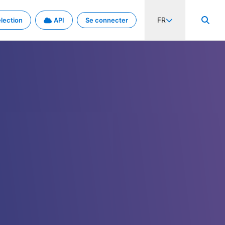
FR
lection
API
Se connecter
activité internationale et les taux. Découvrez le projet en détail.
nées et de métadonnées.
.