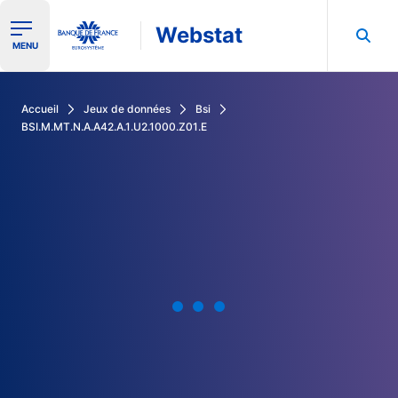
Webstat
Ouvrir le menu de navigation
MENU
Rechercher dans les données de la Banque de France
Accueil
Jeux de données
Bsi
BSI.M.MT.N.A.A42.A.1.U2.1000.Z01.E