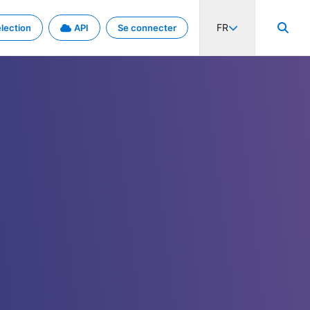
FR
lection
API
Se connecter
activité internationale et les taux. Découvrez le projet en détail.
nées et de métadonnées.
.