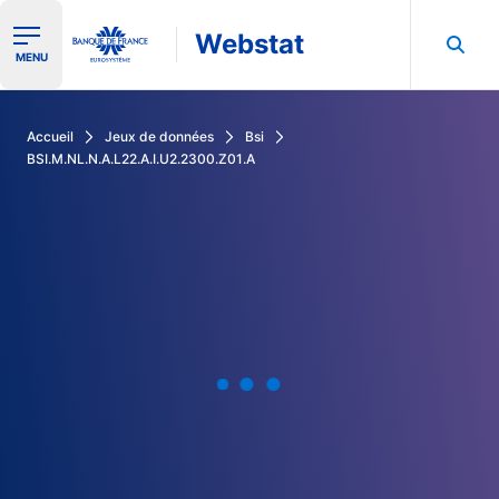
Webstat
Ouvrir le menu de navigation
MENU
Rechercher dans les données de la Banque de France
Accueil
Jeux de données
Bsi
BSI.M.NL.N.A.L22.A.I.U2.2300.Z01.A